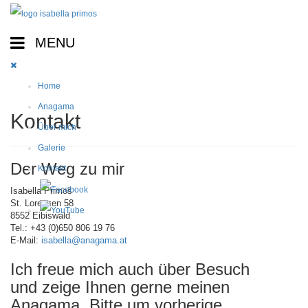
Home
Anagama
Kontakt
Über mich
Galerie
Der Weg zu mir
Kontakt
Isabella Primoš
St. Lorenzen 58
8552 Eibiswald
Tel.: +43 (0)650 806 19 76
E-Mail:
isabella@anagama.at
Ich freue mich auch über Besuch
und zeige Ihnen gerne meinen
Anagama. Bitte um vorherige